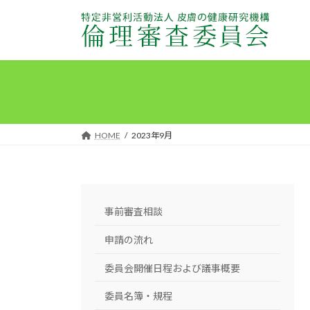
コ
ナ
ン
ビ
テ
ゲ
ン
ー
ツ
シ
へ
ョ
ス
ン
キ
に
HOME
2023年9月
ッ
移
プ
動
事前審査相談
申請の流れ
委員会開催日程および議事概要
委員名簿・規程