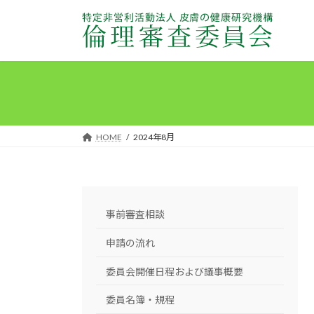
コ
ナ
ン
ビ
テ
ゲ
ン
ー
ツ
シ
へ
ョ
ス
ン
キ
に
HOME
2024年8月
ッ
移
プ
動
事前審査相談
申請の流れ
委員会開催日程および議事概要
委員名簿・規程