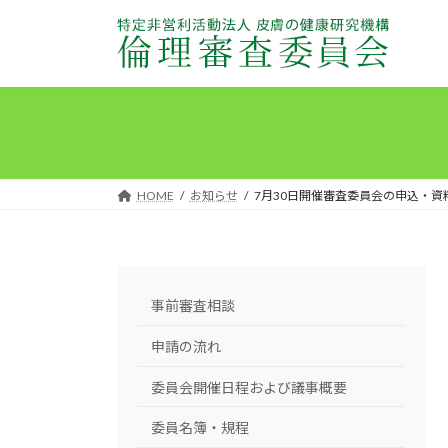
コ
ナ
ン
ビ
テ
ゲ
ン
ー
ツ
シ
へ
ョ
ス
ン
キ
に
HOME
お知らせ
7月30日開催審査委員会の申込・資
ッ
移
プ
動
事前審査相談
申請の流れ
委員会開催日程および議事概要
委員名簿・規程